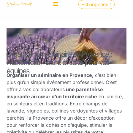
Échangeons !
Organiser un séminaire en Provence :
Authenticité, nature et soleil pour vos
équipes
Organiser un séminaire en Provence,
c’est bien
plus qu’un simple événement professionnel. C’est
offrir à vos collaborateurs
une parenthèse
inspirante au cœur d’un territoire riche
en lumière,
en senteurs et en traditions. Entre champs de
lavande, vignobles, collines verdoyantes et villages
perchés, la Provence offre un décor d’exception
pour renforcer la cohésion d’équipe, stimuler la
créativité ou célébrer les réussites de votre