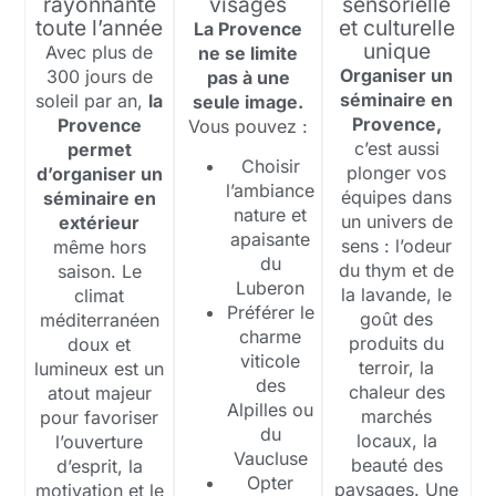
rayonnante
visages
sensorielle
toute l’année
et culturelle
La Provence
unique
Avec plus de
ne se limite
Organiser un
300 jours de
pas à une
séminaire en
soleil par an,
la
seule image.
Provence,
Provence
Vous pouvez :
c’est aussi
permet
Choisir
plonger vos
d’organiser un
l’ambiance
équipes dans
séminaire en
nature et
un univers de
extérieur
apaisante
sens : l’odeur
même hors
du
du thym et de
saison. Le
Luberon
la lavande, le
climat
Préférer le
goût des
méditerranéen
charme
produits du
doux et
viticole
terroir, la
lumineux est un
des
chaleur des
atout majeur
Alpilles ou
marchés
pour favoriser
du
locaux, la
l’ouverture
Vaucluse
beauté des
d’esprit, la
Opter
paysages. Une
motivation et le