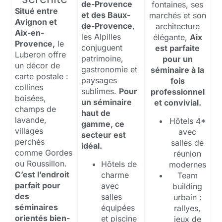
de-Provence
fontaines, ses
Situé entre
et des Baux-
marchés et son
Avignon et
de-Provence
,
architecture
Aix-en-
les Alpilles
élégante,
Aix
Provence,
le
conjuguent
est parfaite
Luberon offre
patrimoine,
pour un
un décor de
gastronomie et
séminaire à la
carte postale :
paysages
fois
collines
sublimes.
Pour
professionnel
boisées,
un séminaire
et convivial.
champs de
haut de
lavande,
Hôtels 4*
gamme, ce
villages
avec
secteur est
perchés
salles de
idéal.
comme Gordes
réunion
ou Roussillon.
Hôtels de
modernes
C’est l’endroit
charme
Team
parfait pour
avec
building
des
salles
urbain :
séminaires
équipées
rallyes,
orientés bien-
et piscine
jeux de